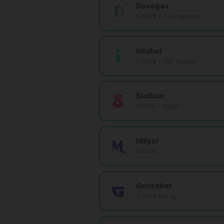
Davegas
5.000₺ + 300 freespin
Intobet
5.000₺ + 150 freespin
Slotbon
7.500₺ + %200
Milyar
8.000₺
Genzobet
4.000₺ Her Ay