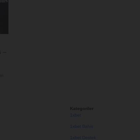
s –
ri
Kategoriler
1xbet
1xbet Bahis
1xbet Destek