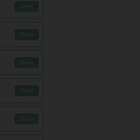
Katıl
Katıl
Katıl
Katıl
Katıl