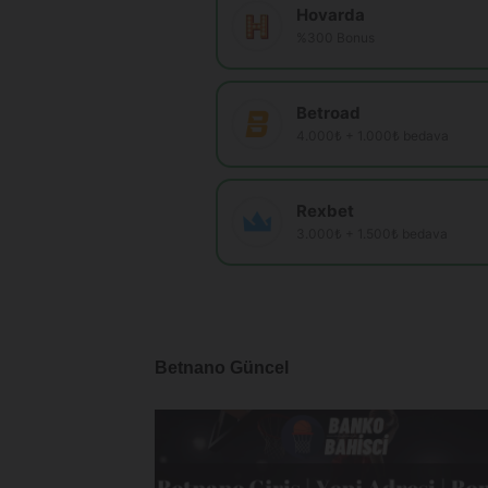
Hovarda
%300 Bonus
Betroad
4.000₺ + 1.000₺ bedava
Rexbet
3.000₺ + 1.500₺ bedava
Betnano Güncel