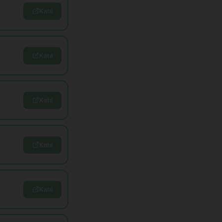
Katıl
Katıl
Katıl
Katıl
Katıl