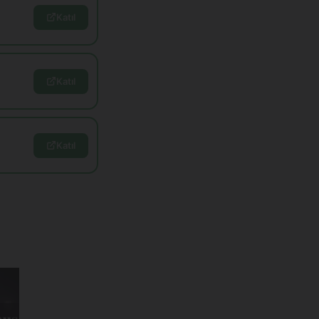
Katıl
Katıl
Katıl