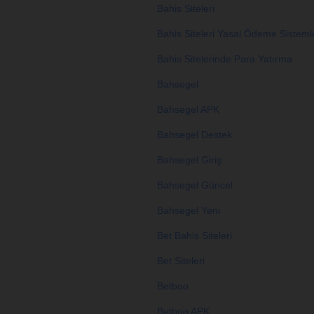
Bahis Siteleri
Bahis Siteleri Yasal Ödeme Sisteml
Bahis Sitelerinde Para Yatırma
Bahsegel
Bahsegel APK
Bahsegel Destek
Bahsegel Giriş
Bahsegel Güncel
Bahsegel Yeni
Bet Bahis Siteleri
Bet Siteleri
Betboo
Betboo APK