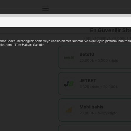
En Güvenilir Sit
Yeni kampanya ve bonuslar
hosBooks, herhangi bir bahis veya casino hizmeti sunmaz ve hiçbir oyun platformunun resmi tems
oks.com - Tüm Hakları Saklıdır.
Bets10
20.000₺ + %300 kripto
JETBET
%325 kripto + 20.000₺
Mobilbahis
20.000₺ + %225 kripto