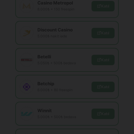
Casino Metropol
Katıl
8.000₺ + 150 freespin
Discount Casino
Katıl
5.000₺ nakit iade
Betelli
Katıl
5.050₺ + 500₺ bedava
Betchip
Katıl
6.000₺ + 80 freespin
Winnit
Katıl
5.000₺ + 500₺ bedava