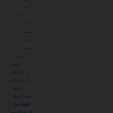
Jetbet güncel giriş
Jojobet
Jojobet Bahis
Jojobet Destek
Jojobet Giriş
Jojobet Güncel
Jojobet Yeni
Julibet
Julibet Bahis
Julibet Destek
Julibet Giriş
Julibet Güncel
Julibet Mobil
Kaçak Bahis Siteleri