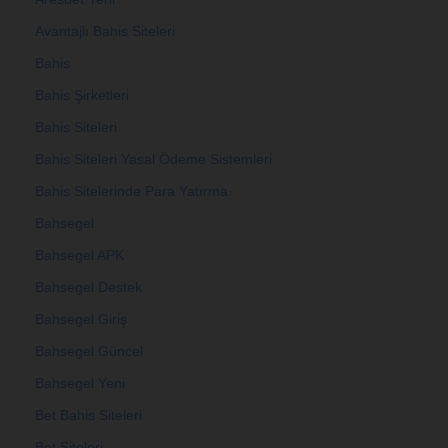
Avantajlı Bahis Siteleri
Bahis
Bahis Şirketleri
Bahis Siteleri
Bahis Siteleri Yasal Ödeme Sistemleri
Bahis Sitelerinde Para Yatırma
Bahsegel
Bahsegel APK
Bahsegel Destek
Bahsegel Giriş
Bahsegel Güncel
Bahsegel Yeni
Bet Bahis Siteleri
Bet Siteleri