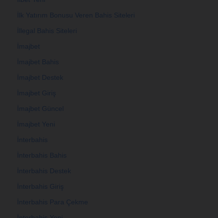
İlk Yatırım Bonusu Veren Bahis Siteleri
İllegal Bahis Siteleri
İmajbet
İmajbet Bahis
İmajbet Destek
İmajbet Giriş
İmajbet Güncel
İmajbet Yeni
İnterbahis
İnterbahis Bahis
İnterbahis Destek
İnterbahis Giriş
İnterbahis Para Çekme
İnterbahis Yeni