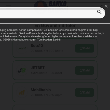
En Güvenilir Siteler
giriş adresleri, bonus kampanyaları ve inceleme içerikleri sunan bağımsız bir bilgi
Yeni kampanya ve bonusları incele
acı taşımaktadır. SkiathosBooks, herhangi bir bahis veya casino hizmeti sunmaz ve hiçbir
iplerine aittir. Detaylı incelemeler, güncel bilgiler ve kapsamlı rehber içerikler için
iz. ©2026 skiathosbooks.com - Tüm Hakları Saklıdır.
Bets10
Katıl
20.000₺ + %300 kripto
JETBET
Katıl
%325 kripto + 20.000₺
Mobilbahis
Katıl
20.000₺ + %225 kripto