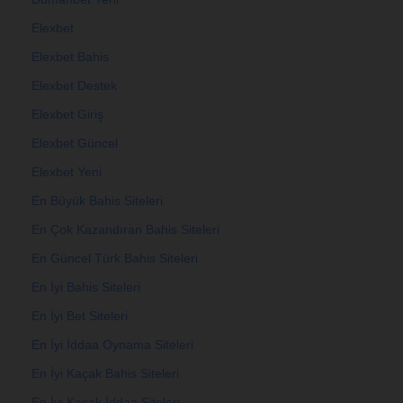
Elexbet
Elexbet Bahis
Elexbet Destek
Elexbet Giriş
Elexbet Güncel
Elexbet Yeni
En Büyük Bahis Siteleri
En Çok Kazandıran Bahis Siteleri
En Güncel Türk Bahis Siteleri
En İyi Bahis Siteleri
En İyi Bet Siteleri
En İyi İddaa Oynama Siteleri
En İyi Kaçak Bahis Siteleri
En İyi Kacak İddaa Siteleri