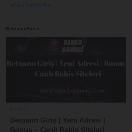
HOVARDA MAÇ İZLE
Betnano Bahis
BETNANO
Betnano Giriş | Yeni Adresi |
Bonus – Canlı Bahis Siteleri