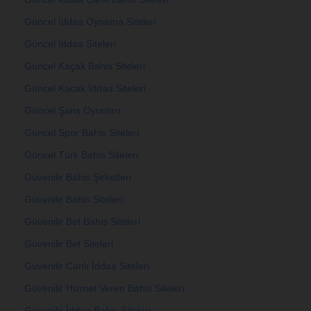
Güncel İddaa Oynama Siteleri
Güncel İddaa Siteleri
Güncel Kaçak Bahis Siteleri
Güncel Kacak İddaa Siteleri
Güncel Şans Oyunları
Güncel Spor Bahis Siteleri
Güncel Türk Bahis Siteleri
Güvenilir Bahis Şirketleri
Güvenilir Bahis Siteleri
Güvenilir Bet Bahis Siteleri
Güvenilir Bet Siteleri
Güvenilir Canlı İddaa Siteleri
Güvenilir Hizmet Veren Bahis Siteleri
Güvenilir İddaa Bahis Siteleri