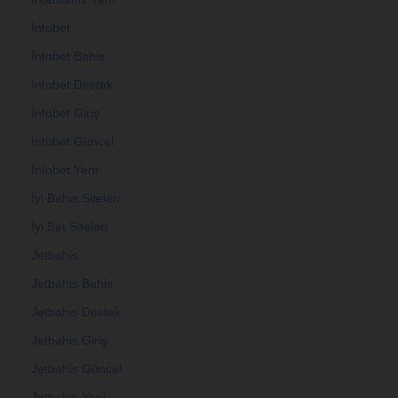
İntobet
İntobet Bahis
İntobet Destek
İntobet Giriş
İntobet Güncel
İntobet Yeni
İyi Bahis Siteleri
İyi Bet Siteleri
Jetbahis
Jetbahis Bahis
Jetbahis Destek
Jetbahis Giriş
Jetbahis Güncel
Jetbahis Yeni