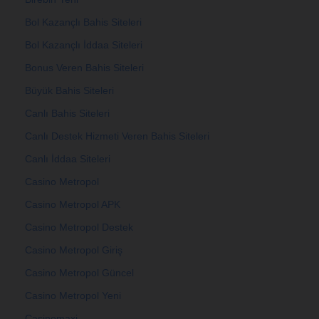
Bol Kazançlı Bahis Siteleri
Bol Kazançlı İddaa Siteleri
Bonus Veren Bahis Siteleri
Büyük Bahis Siteleri
Canlı Bahis Siteleri
Canlı Destek Hizmeti Veren Bahis Siteleri
Canlı İddaa Siteleri
Casino Metropol
Casino Metropol APK
Casino Metropol Destek
Casino Metropol Giriş
Casino Metropol Güncel
Casino Metropol Yeni
Casinomaxi