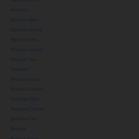
Betnano
Betnano Bahis
Betnano Destek
Betnano Giriş
Betnano Güncel
Betnano Yeni
Betonbet
Betonbet Bahis
Betonbet Destek
Betonbet Giriş
Betonbet Güncel
Betonbet Yeni
Betpark
Betpark Bahis