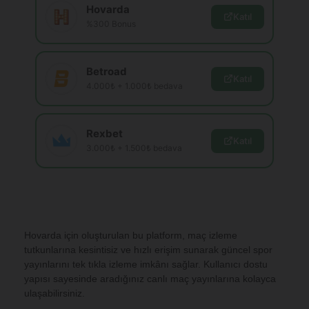
Hovarda
Katıl
%300 Bonus
Betroad
Katıl
4.000₺ + 1.000₺ bedava
Rexbet
Katıl
3.000₺ + 1.500₺ bedava
Hovarda için oluşturulan bu platform, maç izleme
tutkunlarına kesintisiz ve hızlı erişim sunarak güncel spor
yayınlarını tek tıkla izleme imkânı sağlar. Kullanıcı dostu
yapısı sayesinde aradığınız canlı maç yayınlarına kolayca
ulaşabilirsiniz.