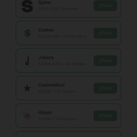
Spino
Katıl
2.000 USDT nakit iade
Casher
Katıl
5.000₺ iade + 1.000₺ risksiz
Jokera
Katıl
3.000₺ %200 + 50 freespin
CasinoMaxi
Katıl
6.500₺ + 150 freespin
Hitpot
Katıl
5.000₺ + 100 freespin