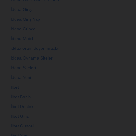
İddaa Giriş
İddaa Giriş Yap
İddaa Güncel
İddaa Mobil
iddaa oranı düşen maçlar
İddaa Oynama Siteleri
İddaa Siteleri
İddaa Yeni
İlbet
İlbet Bahis
İlbet Destek
İlbet Giriş
İlbet Güncel
İlbet Yeni