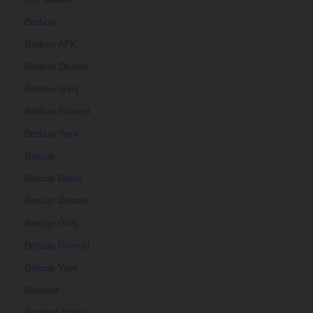
Betboo
Betboo APK
Betboo Destek
Betboo Giriş
Betboo Güncel
Betboo Yeni
Betcup
Betcup Bahis
Betcup Destek
Betcup Giriş
Betcup Güncel
Betcup Yeni
Betebet
Betebet Bahis