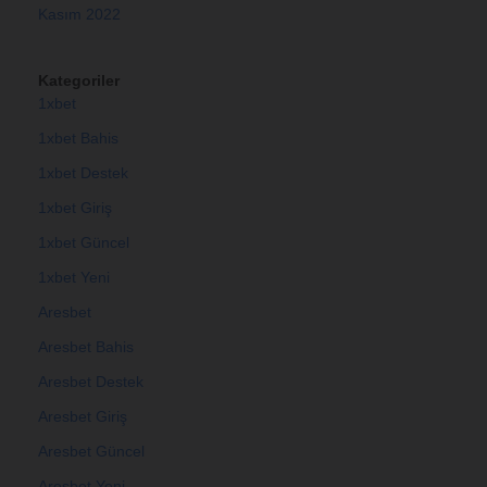
Kasım 2022
Kategoriler
1xbet
1xbet Bahis
1xbet Destek
1xbet Giriş
1xbet Güncel
1xbet Yeni
Aresbet
Aresbet Bahis
Aresbet Destek
Aresbet Giriş
Aresbet Güncel
Aresbet Yeni