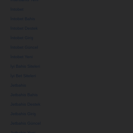
İntobet
İntobet Bahis
İntobet Destek
İntobet Giriş
İntobet Güncel
İntobet Yeni
İyi Bahis Siteleri
İyi Bet Siteleri
Jetbahis
Jetbahis Bahis
Jetbahis Destek
Jetbahis Giriş
Jetbahis Güncel
Jetbahis Yeni