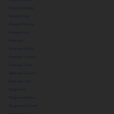
Betebet Destek
Betebet Giriş
Betebet Güncel
Betebet Yeni
Betexper
Betexper Bahis
Betexper Destek
Betexper Giriş
Betexper Güncel
Betexper Yeni
Betgaranti
Betgaranti Bahis
Betgaranti Destek
Betgaranti Giriş