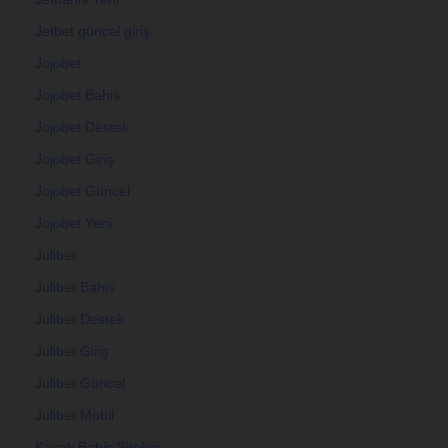
Jetbet güncel giriş
Jojobet
Jojobet Bahis
Jojobet Destek
Jojobet Giriş
Jojobet Güncel
Jojobet Yeni
Julibet
Julibet Bahis
Julibet Destek
Julibet Giriş
Julibet Güncel
Julibet Mobil
Kaçak Bahis Siteleri