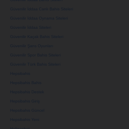
Güvenilir İddaa Canlı Bahis Siteleri
Güvenilir İddaa Oynama Siteleri
Güvenilir İddaa Siteleri
Güvenilir Kaçak Bahis Siteleri
Güvenilir Şans Oyunları
Güvenilir Spor Bahis Siteleri
Güvenilir Türk Bahis Siteleri
Hepsibahis
Hepsibahis Bahis
Hepsibahis Destek
Hepsibahis Giriş
Hepsibahis Güncel
Hepsibahis Yeni
Holiganbet