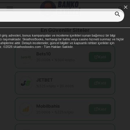
En Güvenilir Siteler
giriş adresleri, bonus kampanyaları ve inceleme içerikleri sunan bağımsız bir bilgi
Yeni kampanya ve bonusları incele
acı taşımaktadır. SkiathosBooks, herhangi bir bahis veya casino hizmeti sunmaz ve hiçbir
iplerine aittir. Detaylı incelemeler, güncel bilgiler ve kapsamlı rehber içerikler için
iz. ©2026 skiathosbooks.com - Tüm Hakları Saklıdır.
Bets10
Katıl
20.000₺ + %300 kripto
JETBET
Katıl
%325 kripto + 20.000₺
Mobilbahis
Katıl
20.000₺ + %225 kripto