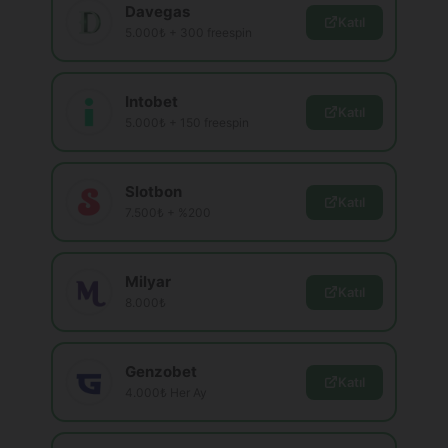
Davegas
Katıl
5.000₺ + 300 freespin
Intobet
Katıl
5.000₺ + 150 freespin
Slotbon
Katıl
7.500₺ + %200
Milyar
Katıl
8.000₺
Genzobet
Katıl
4.000₺ Her Ay