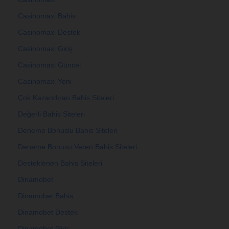
Casinomaxi Bahis
Casinomaxi Destek
Casinomaxi Giriş
Casinomaxi Güncel
Casinomaxi Yeni
Çok Kazandıran Bahis Siteleri
Değerli Bahis Siteleri
Deneme Bonuslu Bahis Siteleri
Deneme Bonusu Veren Bahis Siteleri
Desteklenen Bahis Siteleri
Dinamobet
Dinamobet Bahis
Dinamobet Destek
Dinamobet Giriş