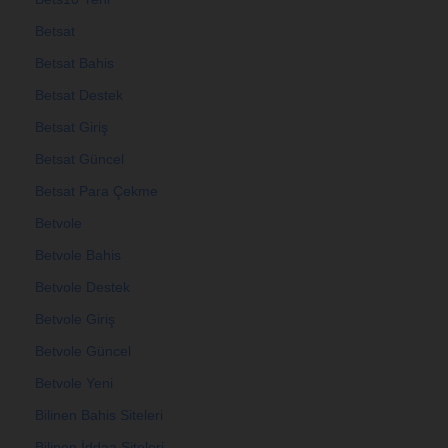
Betsat
Betsat Bahis
Betsat Destek
Betsat Giriş
Betsat Güncel
Betsat Para Çekme
Betvole
Betvole Bahis
Betvole Destek
Betvole Giriş
Betvole Güncel
Betvole Yeni
Bilinen Bahis Siteleri
Bilinen İddaa Siteleri