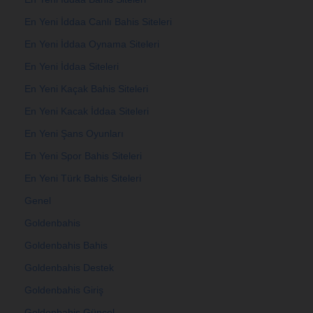
En Yeni İddaa Canlı Bahis Siteleri
En Yeni İddaa Oynama Siteleri
En Yeni İddaa Siteleri
En Yeni Kaçak Bahis Siteleri
En Yeni Kacak İddaa Siteleri
En Yeni Şans Oyunları
En Yeni Spor Bahis Siteleri
En Yeni Türk Bahis Siteleri
Genel
Goldenbahis
Goldenbahis Bahis
Goldenbahis Destek
Goldenbahis Giriş
Goldenbahis Güncel