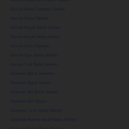
Güncel İddaa Oynama Siteleri
Güncel İddaa Siteleri
Güncel Kaçak Bahis Siteleri
Güncel Kacak İddaa Siteleri
Güncel Şans Oyunları
Güncel Spor Bahis Siteleri
Güncel Türk Bahis Siteleri
Güvenilir Bahis Şirketleri
Güvenilir Bahis Siteleri
Güvenilir Bet Bahis Siteleri
Güvenilir Bet Siteleri
Güvenilir Canlı İddaa Siteleri
Güvenilir Hizmet Veren Bahis Siteleri
Güvenilir İddaa Bahis Siteleri