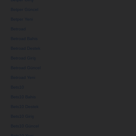
Betper Güncel
Betper Yeni
Betroad
Betroad Bahis
Betroad Destek
Betroad Giriş
Betroad Güncel
Betroad Yeni
Bets10
Bets10 Bahis
Bets10 Destek
Bets10 Giriş
Bets10 Güncel
Bets10 Yeni