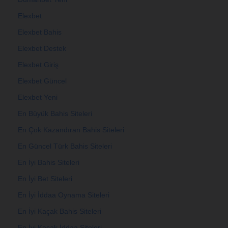
Elexbet
Elexbet Bahis
Elexbet Destek
Elexbet Giriş
Elexbet Güncel
Elexbet Yeni
En Büyük Bahis Siteleri
En Çok Kazandıran Bahis Siteleri
En Güncel Türk Bahis Siteleri
En İyi Bahis Siteleri
En İyi Bet Siteleri
En İyi İddaa Oynama Siteleri
En İyi Kaçak Bahis Siteleri
En İyi Kacak İddaa Siteleri