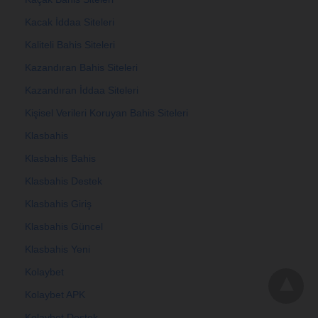
Kacak İddaa Siteleri
Kaliteli Bahis Siteleri
Kazandıran Bahis Siteleri
Kazandıran İddaa Siteleri
Kişisel Verileri Koruyan Bahis Siteleri
Klasbahis
Klasbahis Bahis
Klasbahis Destek
Klasbahis Giriş
Klasbahis Güncel
Klasbahis Yeni
Kolaybet
Kolaybet APK
Kolaybet Destek