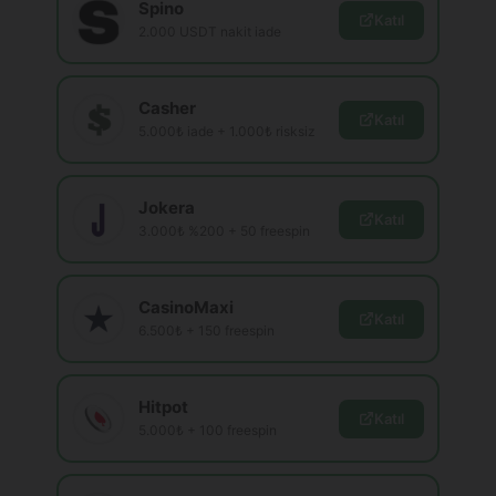
Spino
Katıl
2.000 USDT nakit iade
Casher
Katıl
5.000₺ iade + 1.000₺ risksiz
Jokera
Katıl
3.000₺ %200 + 50 freespin
CasinoMaxi
Katıl
6.500₺ + 150 freespin
Hitpot
Katıl
5.000₺ + 100 freespin