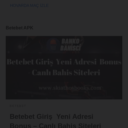
HOVARDA MAÇ İZLE
Betebet APK
BETEBET
Betebet Giriş Yeni Adresi
Bonus – Canlı Bahis Siteleri