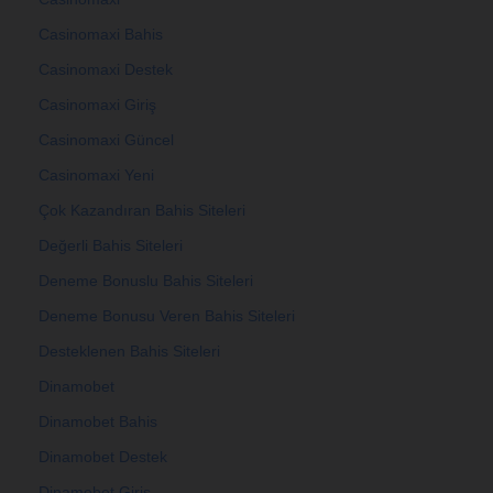
Casinomaxi Bahis
Casinomaxi Destek
Casinomaxi Giriş
Casinomaxi Güncel
Casinomaxi Yeni
Çok Kazandıran Bahis Siteleri
Değerli Bahis Siteleri
Deneme Bonuslu Bahis Siteleri
Deneme Bonusu Veren Bahis Siteleri
Desteklenen Bahis Siteleri
Dinamobet
Dinamobet Bahis
Dinamobet Destek
Dinamobet Giriş