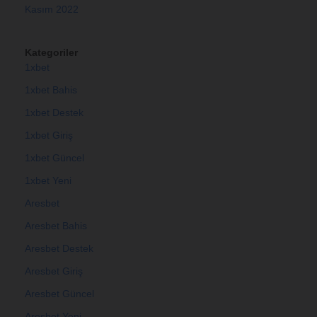
Kasım 2022
Kategoriler
1xbet
1xbet Bahis
1xbet Destek
1xbet Giriş
1xbet Güncel
1xbet Yeni
Aresbet
Aresbet Bahis
Aresbet Destek
Aresbet Giriş
Aresbet Güncel
Aresbet Yeni