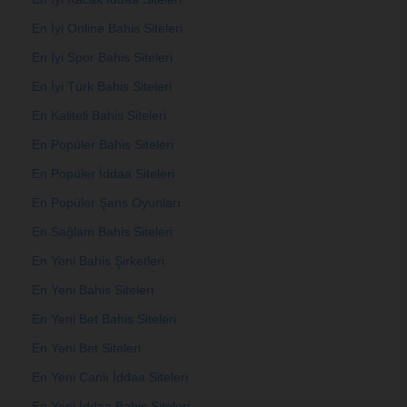
En İyi Online Bahis Siteleri
En İyi Spor Bahis Siteleri
En İyi Türk Bahis Siteleri
En Kaliteli Bahis Siteleri
En Popüler Bahis Siteleri
En Popüler İddaa Siteleri
En Popüler Şans Oyunları
En Sağlam Bahis Siteleri
En Yeni Bahis Şirketleri
En Yeni Bahis Siteleri
En Yeni Bet Bahis Siteleri
En Yeni Bet Siteleri
En Yeni Canlı İddaa Siteleri
En Yeni İddaa Bahis Siteleri