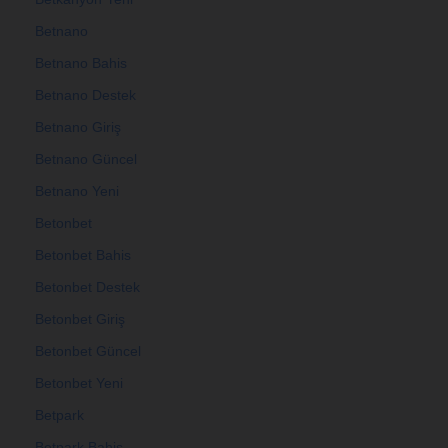
Betnano
Betnano Bahis
Betnano Destek
Betnano Giriş
Betnano Güncel
Betnano Yeni
Betonbet
Betonbet Bahis
Betonbet Destek
Betonbet Giriş
Betonbet Güncel
Betonbet Yeni
Betpark
Betpark Bahis