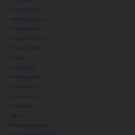
Holiganbet Bahis
Holiganbet Destek
Holiganbet Giriş
Holiganbet Güncel
Holiganbet Yeni
Hovarda
Hovarda APK
Hovarda Destek
Hovarda Giriş
Hovarda Güncel
Hovarda Yeni
İddaa
İddaa Bahis Siteleri
İddaa Canlı Bahis Siteleri