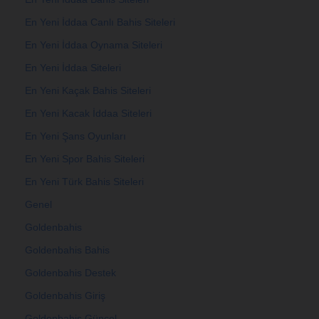
En Yeni İddaa Canlı Bahis Siteleri
En Yeni İddaa Oynama Siteleri
En Yeni İddaa Siteleri
En Yeni Kaçak Bahis Siteleri
En Yeni Kacak İddaa Siteleri
En Yeni Şans Oyunları
En Yeni Spor Bahis Siteleri
En Yeni Türk Bahis Siteleri
Genel
Goldenbahis
Goldenbahis Bahis
Goldenbahis Destek
Goldenbahis Giriş
Goldenbahis Güncel