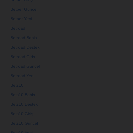
Betper Güncel
Betper Yeni
Betroad
Betroad Bahis
Betroad Destek
Betroad Giriş
Betroad Güncel
Betroad Yeni
Bets10
Bets10 Bahis
Bets10 Destek
Bets10 Giriş
Bets10 Güncel
Bets10 Yeni