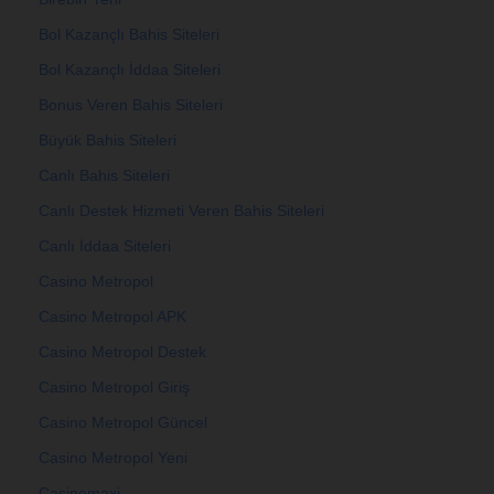
Bol Kazançlı Bahis Siteleri
Bol Kazançlı İddaa Siteleri
Bonus Veren Bahis Siteleri
Büyük Bahis Siteleri
Canlı Bahis Siteleri
Canlı Destek Hizmeti Veren Bahis Siteleri
Canlı İddaa Siteleri
Casino Metropol
Casino Metropol APK
Casino Metropol Destek
Casino Metropol Giriş
Casino Metropol Güncel
Casino Metropol Yeni
Casinomaxi