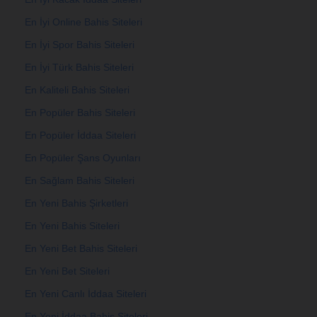
En İyi Online Bahis Siteleri
En İyi Spor Bahis Siteleri
En İyi Türk Bahis Siteleri
En Kaliteli Bahis Siteleri
En Popüler Bahis Siteleri
En Popüler İddaa Siteleri
En Popüler Şans Oyunları
En Sağlam Bahis Siteleri
En Yeni Bahis Şirketleri
En Yeni Bahis Siteleri
En Yeni Bet Bahis Siteleri
En Yeni Bet Siteleri
En Yeni Canlı İddaa Siteleri
En Yeni İddaa Bahis Siteleri