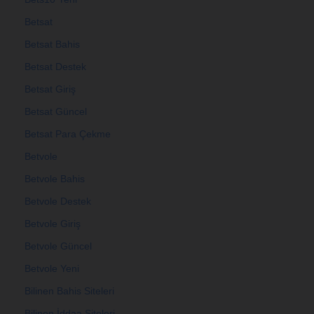
Betsat
Betsat Bahis
Betsat Destek
Betsat Giriş
Betsat Güncel
Betsat Para Çekme
Betvole
Betvole Bahis
Betvole Destek
Betvole Giriş
Betvole Güncel
Betvole Yeni
Bilinen Bahis Siteleri
Bilinen İddaa Siteleri