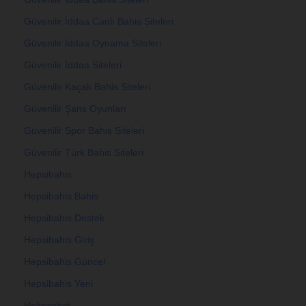
Güvenilir İddaa Canlı Bahis Siteleri
Güvenilir İddaa Oynama Siteleri
Güvenilir İddaa Siteleri
Güvenilir Kaçak Bahis Siteleri
Güvenilir Şans Oyunları
Güvenilir Spor Bahis Siteleri
Güvenilir Türk Bahis Siteleri
Hepsibahis
Hepsibahis Bahis
Hepsibahis Destek
Hepsibahis Giriş
Hepsibahis Güncel
Hepsibahis Yeni
Holiganbet