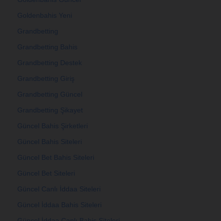
Goldenbahis Yeni
Grandbetting
Grandbetting Bahis
Grandbetting Destek
Grandbetting Giriş
Grandbetting Güncel
Grandbetting Şikayet
Güncel Bahis Şirketleri
Güncel Bahis Siteleri
Güncel Bet Bahis Siteleri
Güncel Bet Siteleri
Güncel Canlı İddaa Siteleri
Güncel İddaa Bahis Siteleri
Güncel İddaa Canlı Bahis Siteleri