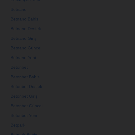
Betnano
Betnano Bahis
Betnano Destek
Betnano Giriş
Betnano Güncel
Betnano Yeni
Betonbet
Betonbet Bahis
Betonbet Destek
Betonbet Giriş
Betonbet Güncel
Betonbet Yeni
Betpark
Betpark Bahis