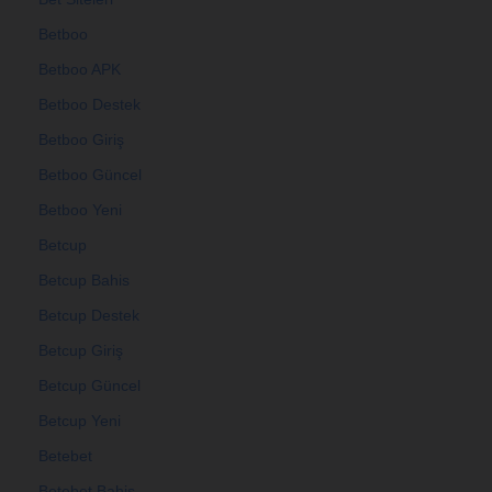
Betboo
Betboo APK
Betboo Destek
Betboo Giriş
Betboo Güncel
Betboo Yeni
Betcup
Betcup Bahis
Betcup Destek
Betcup Giriş
Betcup Güncel
Betcup Yeni
Betebet
Betebet Bahis