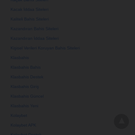
Kacak İddaa Siteleri
Kaliteli Bahis Siteleri
Kazandıran Bahis Siteleri
Kazandıran İddaa Siteleri
Kişisel Verileri Koruyan Bahis Siteleri
Klasbahis
Klasbahis Bahis
Klasbahis Destek
Klasbahis Giriş
Klasbahis Güncel
Klasbahis Yeni
Kolaybet
Kolaybet APK
Kolaybet Destek