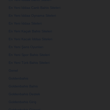
En Yeni İddaa Canlı Bahis Siteleri
En Yeni İddaa Oynama Siteleri
En Yeni İddaa Siteleri
En Yeni Kaçak Bahis Siteleri
En Yeni Kacak İddaa Siteleri
En Yeni Şans Oyunları
En Yeni Spor Bahis Siteleri
En Yeni Türk Bahis Siteleri
Genel
Goldenbahis
Goldenbahis Bahis
Goldenbahis Destek
Goldenbahis Giriş
Goldenbahis Güncel