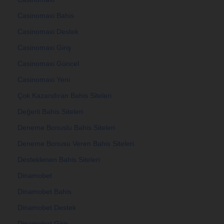
Casinomaxi Bahis
Casinomaxi Destek
Casinomaxi Giriş
Casinomaxi Güncel
Casinomaxi Yeni
Çok Kazandıran Bahis Siteleri
Değerli Bahis Siteleri
Deneme Bonuslu Bahis Siteleri
Deneme Bonusu Veren Bahis Siteleri
Desteklenen Bahis Siteleri
Dinamobet
Dinamobet Bahis
Dinamobet Destek
Dinamobet Giriş