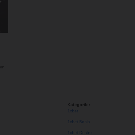
nın
Kategoriler
1xbet
1xbet Bahis
1xbet Destek