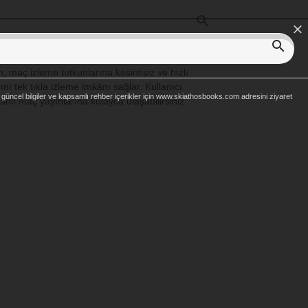
, maç izleme tutkunlarına kesintisiz ve hızlı
nı tek tıkla izleme imkânı sağlar. Kullanıcı
, güncel bilgiler ve kapsamlı rehber içerikler için www.skiathosbooks.com adresini ziyaret
nlı maç yayınlarına kolayca ulaşabilirsiniz.
Typ
your
sea
que
and
hit
ente