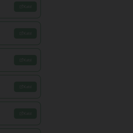
Katıl
Katıl
Katıl
Katıl
Katıl