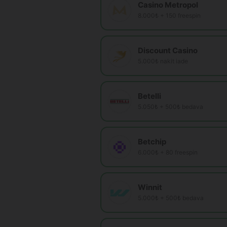
Casino Metropol
8.000₺ + 150 freespin
Discount Casino
5.000₺ nakit iade
Betelli
5.050₺ + 500₺ bedava
Betchip
6.000₺ + 80 freespin
Winnit
5.000₺ + 500₺ bedava