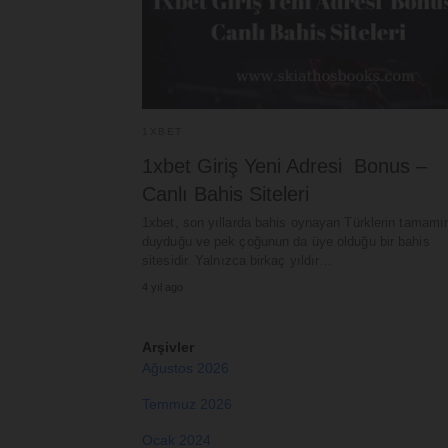
1XBET
1xbet Giriş Yeni Adresi Bonus –
Canlı Bahis Siteleri
1xbet, son yıllarda bahis oynayan Türklerin tamamı
duyduğu ve pek çoğunun da üye olduğu bir bahis
sitesidir. Yalnızca birkaç yıldır…
4 yıl ago
Arşivler
Ağustos 2026
Temmuz 2026
Ocak 2024