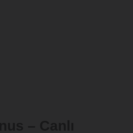
onus – Canlı