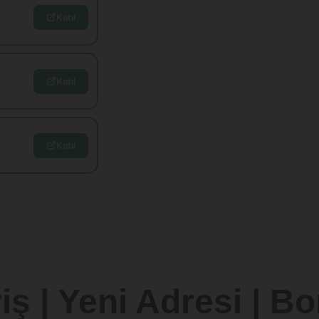
Katıl
Katıl
Katıl
iş | Yeni Adresi | B