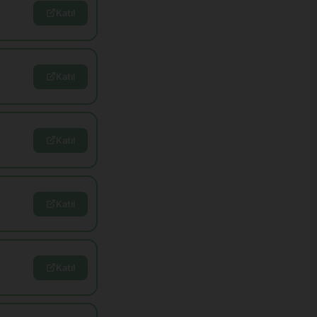
Katıl
Katıl
Katıl
Katıl
Katıl