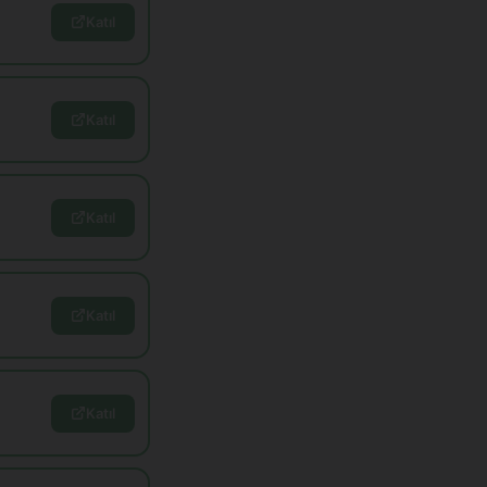
Katıl
Katıl
Katıl
Katıl
Katıl