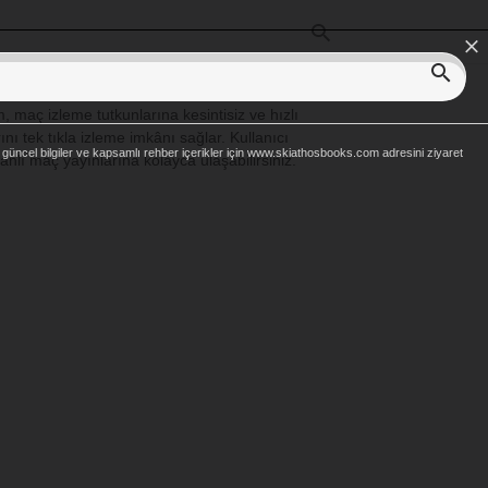
, maç izleme tutkunlarına kesintisiz ve hızlı
nı tek tıkla izleme imkânı sağlar. Kullanıcı
, güncel bilgiler ve kapsamlı rehber içerikler için www.skiathosbooks.com adresini ziyaret
nlı maç yayınlarına kolayca ulaşabilirsiniz.
Typ
your
sea
que
and
hit
ente