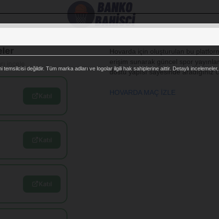
eler
Hovarda için oluşturulan bu platform
erişim sunarak güncel spor yayınları
ı incele
ilcisi değildir. Tüm marka adları ve logolar ilgili hak sahiplerine aittir. Detaylı incelemeler
dostu yapısı sayesinde aradığınız ca
HOVARDA MAÇ İZLE
Katıl
Katıl
Katıl