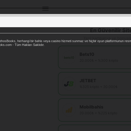
En Güvenilir Sit
Yeni kampanya ve bonuslar
hosBooks, herhangi bir bahis veya casino hizmeti sunmaz ve hiçbir oyun platformunun resmi tems
oks.com - Tüm Hakları Saklıdır.
Bets10
20.000₺ + %300 kripto
JETBET
%325 kripto + 20.000₺
Mobilbahis
20.000₺ + %225 kripto