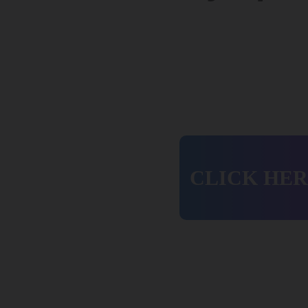
CLICK HE