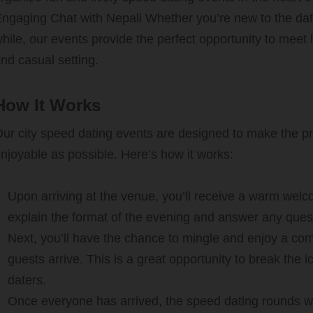
ngaging Chat with Nepali Whether you’re new to the dat
hile, our events provide the perfect opportunity to meet 
nd casual setting.
How It Works
ur city speed dating events are designed to make the p
njoyable as possible. Here’s how it works:
Upon arriving at the venue, you’ll receive a warm welco
explain the format of the evening and answer any que
Next, you’ll have the chance to mingle and enjoy a com
guests arrive. This is a great opportunity to break the 
daters.
Once everyone has arrived, the speed dating rounds will