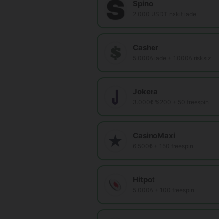
Spino
2.000 USDT nakit iade
Casher
5.000₺ iade + 1.000₺ risksiz
Jokera
3.000₺ %200 + 50 freespin
CasinoMaxi
6.500₺ + 150 freespin
Hitpot
5.000₺ + 100 freespin