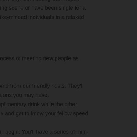
ing scene or have been single for a
like-minded individuals in a relaxed
rocess of meeting new people as
me from our friendly hosts. They’ll
stions you may have.
plimentary drink while the other
ice and get to know your fellow speed
 begin. You’ll have a series of mini-