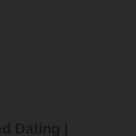
ed Dating |