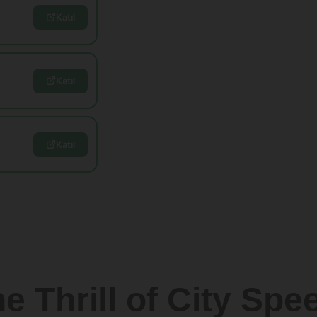
Katıl
Katıl
Katıl
e Thrill of City Spe