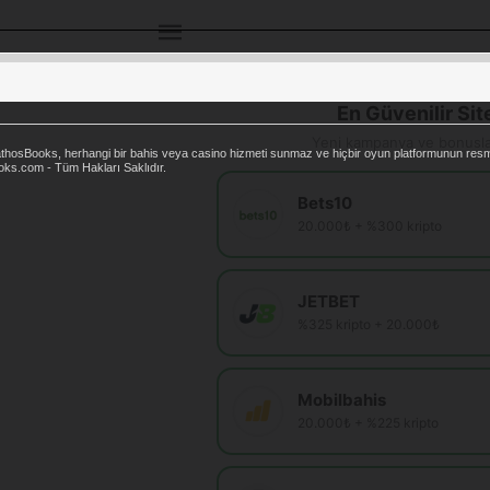
En Güvenilir Sit
Yeni kampanya ve bonuslar
hosBooks, herhangi bir bahis veya casino hizmeti sunmaz ve hiçbir oyun platformunun resmi tems
oks.com - Tüm Hakları Saklıdır.
Bets10
20.000₺ + %300 kripto
JETBET
%325 kripto + 20.000₺
Mobilbahis
20.000₺ + %225 kripto