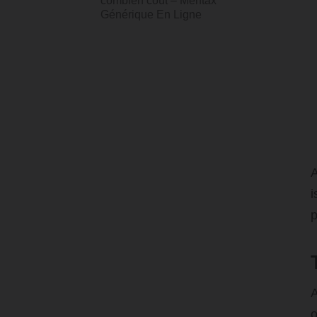
combien coût – Mentax
Générique En Ligne
A
i
p
A
o