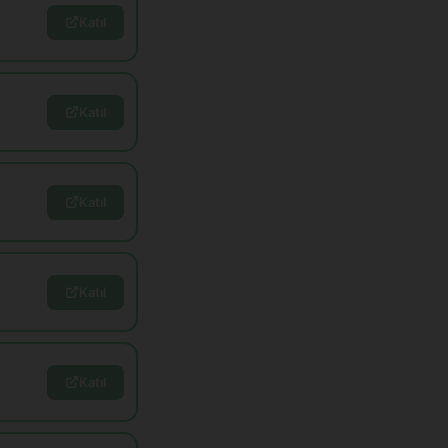
Katıl
Katıl
Katıl
Katıl
Katıl