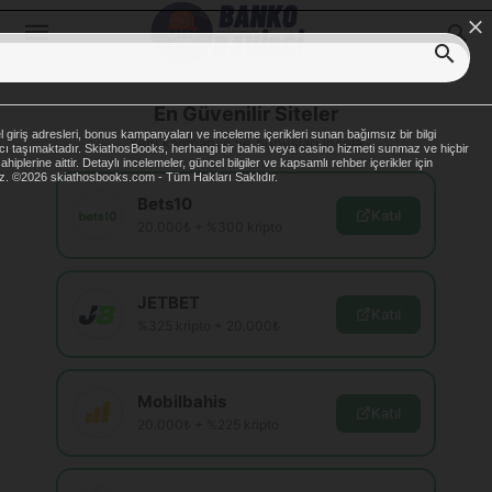
En Güvenilir Siteler
giriş adresleri, bonus kampanyaları ve inceleme içerikleri sunan bağımsız bir bilgi
Yeni kampanya ve bonusları incele
acı taşımaktadır. SkiathosBooks, herhangi bir bahis veya casino hizmeti sunmaz ve hiçbir
iplerine aittir. Detaylı incelemeler, güncel bilgiler ve kapsamlı rehber içerikler için
iz. ©2026 skiathosbooks.com - Tüm Hakları Saklıdır.
Bets10
Katıl
20.000₺ + %300 kripto
JETBET
Katıl
%325 kripto + 20.000₺
Mobilbahis
Katıl
20.000₺ + %225 kripto