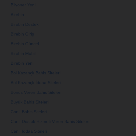
Bilyoner Yeni
Birebin
Birebin Destek
Birebin Giriş
Birebin Güncel
Birebin Mobil
Birebin Yeni
Bol Kazançlı Bahis Siteleri
Bol Kazançlı İddaa Siteleri
Bonus Veren Bahis Siteleri
Büyük Bahis Siteleri
Canlı Bahis Siteleri
Canlı Destek Hizmeti Veren Bahis Siteleri
Canlı İddaa Siteleri