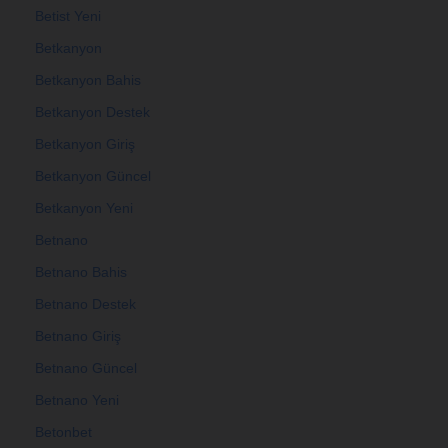
Betist Yeni
Betkanyon
Betkanyon Bahis
Betkanyon Destek
Betkanyon Giriş
Betkanyon Güncel
Betkanyon Yeni
Betnano
Betnano Bahis
Betnano Destek
Betnano Giriş
Betnano Güncel
Betnano Yeni
Betonbet