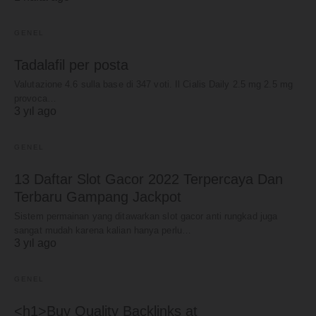
GENEL
Tadalafil per posta
Valutazione 4.6 sulla base di 347 voti. Il Cialis Daily 2.5 mg 2.5 mg
provoca…
3 yıl ago
GENEL
13 Daftar Slot Gacor 2022 Terpercaya Dan
Terbaru Gampang Jackpot
Sistem permainan yang ditawarkan slot gacor anti rungkad juga
sangat mudah karena kalian hanya perlu…
3 yıl ago
GENEL
<h1>Buy Quality Backlinks at