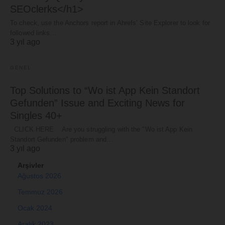
SEOclerks</h1>
To check, use the Anchors report in Ahrefs’ Site Explorer to look for
followed links…
3 yıl ago
GENEL
Top Solutions to “Wo ist App Kein Standort
Gefunden” Issue and Exciting News for
Singles 40+
CLICK HERE Are you struggling with the "Wo ist App Kein
Standort Gefunden" problem and…
3 yıl ago
Arşivler
Ağustos 2026
Temmuz 2026
Ocak 2024
Aralık 2023