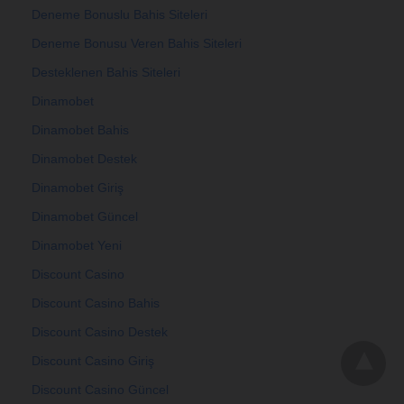
Deneme Bonuslu Bahis Siteleri
Deneme Bonusu Veren Bahis Siteleri
Desteklenen Bahis Siteleri
Dinamobet
Dinamobet Bahis
Dinamobet Destek
Dinamobet Giriş
Dinamobet Güncel
Dinamobet Yeni
Discount Casino
Discount Casino Bahis
Discount Casino Destek
Discount Casino Giriş
Discount Casino Güncel