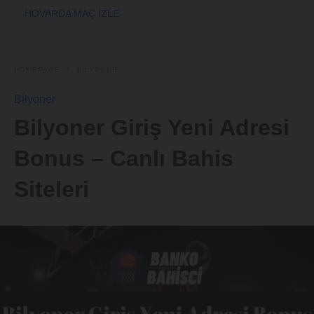
HOVARDA MAÇ İZLE
HOMEPAGE
BILYONER
Bilyoner
Bilyoner Giriş Yeni Adresi
Bonus – Canlı Bahis
Siteleri