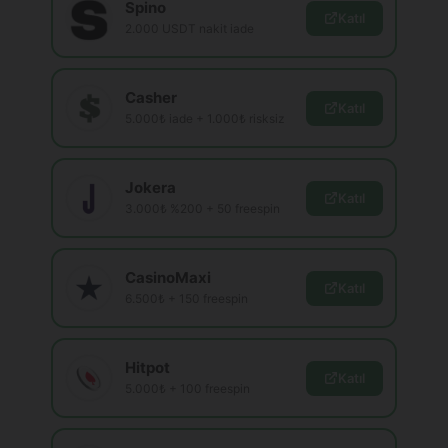
Spino
Katıl
2.000 USDT nakit iade
Casher
Katıl
5.000₺ iade + 1.000₺ risksiz
Jokera
Katıl
3.000₺ %200 + 50 freespin
CasinoMaxi
Katıl
6.500₺ + 150 freespin
Hitpot
Katıl
5.000₺ + 100 freespin