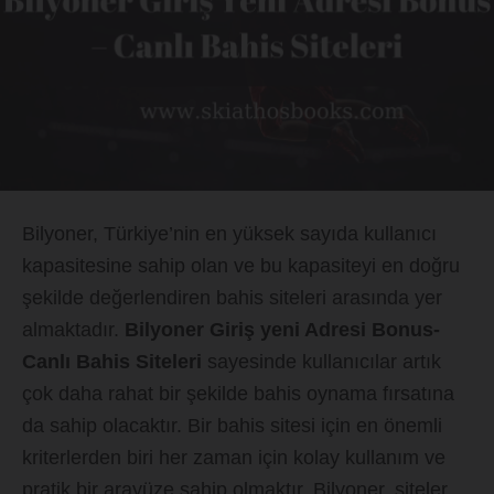
Bilyoner, Türkiye’nin en yüksek sayıda kullanıcı
kapasitesine sahip olan ve bu kapasiteyi en doğru
şekilde değerlendiren bahis siteleri arasında yer
almaktadır.
Bilyoner Giriş yeni Adresi Bonus-
Canlı Bahis Siteleri
sayesinde kullanıcılar artık
çok daha rahat bir şekilde bahis oynama fırsatına
da sahip olacaktır. Bir bahis sitesi için en önemli
kriterlerden biri her zaman için kolay kullanım ve
pratik bir arayüze sahip olmaktır. Bilyoner, siteler