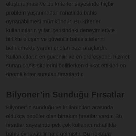
oluşturulması ve bu kriterler sayesinde hiçbir
problem yaşanmadan rahatlıkla bahis
oynanabilmesi mümkündür. Bu kriterler
kullanıcıların yıllar içerisindeki deneyimleriyle
birlikte oluşan ve güvenilir bahis sitelerini
belirlemekte yardımcı olan bazı araçlardır.
Kullanıcıların en güvenilir ve en profesyonel hizmet
sunan bahis sitelerini belirlerken dikkat ettikleri en
önemli kriter sunulan fırsatlardır.
Bilyoner’in Sunduğu Fırsatlar
Bilyoner’in sunduğu ve kullanıcıları arasında
oldukça popüler olan birtakım fırsatlar vardır. Bu
fırsatlar sayesinde pek çok kullanıcı rahatlıkla
bahis oynayabilir hale gelmiştir. Bu noktada