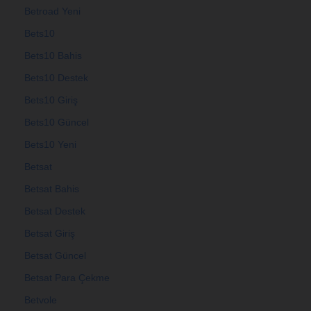
Betroad Yeni
Bets10
Bets10 Bahis
Bets10 Destek
Bets10 Giriş
Bets10 Güncel
Bets10 Yeni
Betsat
Betsat Bahis
Betsat Destek
Betsat Giriş
Betsat Güncel
Betsat Para Çekme
Betvole