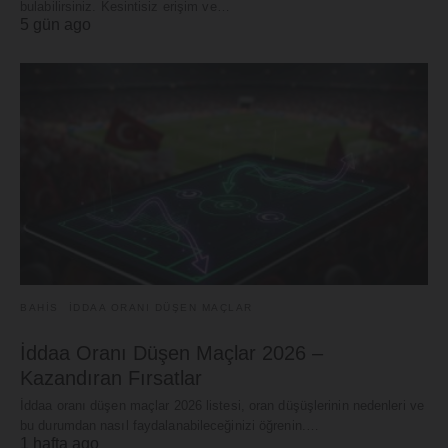
bulabilirsiniz. Kesintisiz erişim ve…
5 gün ago
BAHIS
IDDAA ORANI DÜŞEN MAÇLAR
İddaa Oranı Düşen Maçlar 2026 –
Kazandıran Fırsatlar
İddaa oranı düşen maçlar 2026 listesi, oran düşüşlerinin nedenleri ve
bu durumdan nasıl faydalanabileceğinizi öğrenin.…
1 hafta ago