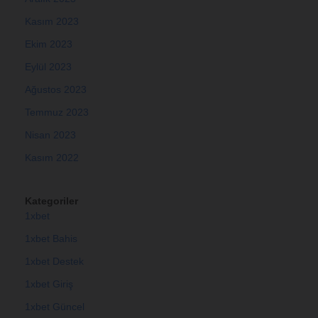
Kasım 2023
Ekim 2023
Eylül 2023
Ağustos 2023
Temmuz 2023
Nisan 2023
Kasım 2022
Kategoriler
1xbet
1xbet Bahis
1xbet Destek
1xbet Giriş
1xbet Güncel