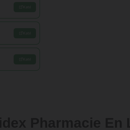
Katıl
Katıl
Katıl
idex Pharmacie En L