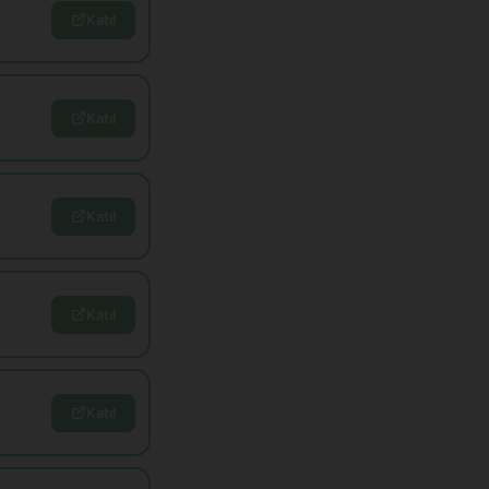
Katıl
Katıl
Katıl
Katıl
Katıl