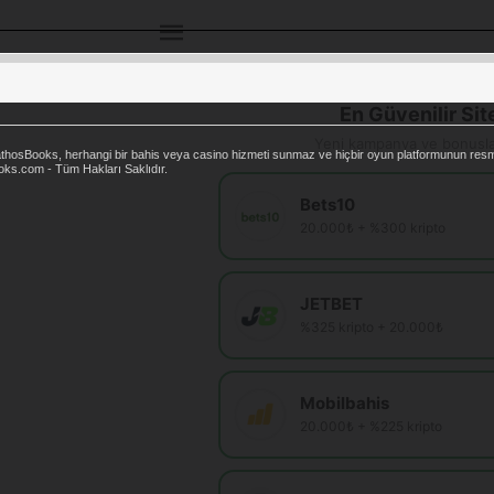
En Güvenilir Sit
Yeni kampanya ve bonuslar
hosBooks, herhangi bir bahis veya casino hizmeti sunmaz ve hiçbir oyun platformunun resmi tems
oks.com - Tüm Hakları Saklıdır.
Bets10
20.000₺ + %300 kripto
JETBET
%325 kripto + 20.000₺
Mobilbahis
20.000₺ + %225 kripto