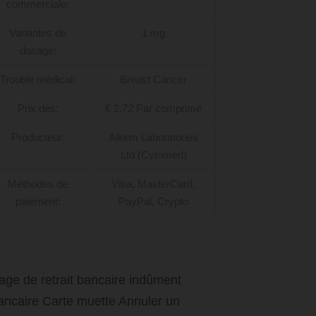
commerciale:
Variantes de
1 mg
dosage:
Trouble médical:
Breast Cancer
Prix dès:
€ 2.72 Par comprimé
Producteur:
Alkem Laboratories
Ltd (Cytomed)
Méthodes de
Visa, MasterCard,
paiement:
PayPal, Crypto
age de retrait bancaire indûment
ancaire Carte muette Annuler un