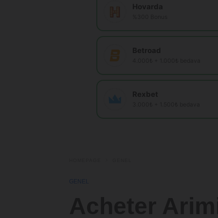
Hovarda
%300 Bonus
Betroad
4.000₺ + 1.000₺ bedava
Rexbet
3.000₺ + 1.500₺ bedava
HOMEPAGE
GENEL
GENEL
Acheter Arim