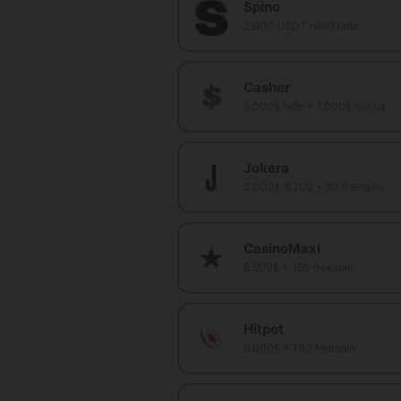
Spino
2.000 USDT nakit iade
Casher
5.000₺ iade + 1.000₺ risksiz
Jokera
3.000₺ %200 + 50 freespin
CasinoMaxi
6.500₺ + 150 freespin
Hitpot
5.000₺ + 100 freespin